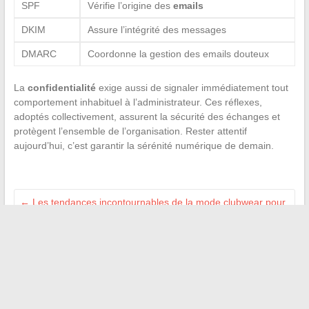
SPF
Vérifie l’origine des
emails
DKIM
Assure l’intégrité des messages
DMARC
Coordonne la gestion des emails douteux
La
confidentialité
exige aussi de signaler immédiatement tout
comportement inhabituel à l’administrateur. Ces réflexes,
adoptés collectivement, assurent la sécurité des échanges et
protègent l’ensemble de l’organisation. Rester attentif
aujourd’hui, c’est garantir la sérénité numérique de demain.
←
Les tendances incontournables de la mode clubwear pour
briller en soirée
Les secrets du couple d’Anne-Charlène Bezzina : une histoire
d’amour discrète
→
Recherche