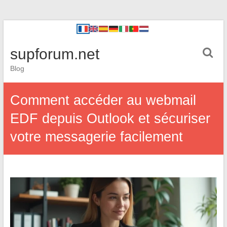
supforum.net
Blog
Comment accéder au webmail
EDF depuis Outlook et sécuriser
votre messagerie facilement