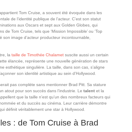
e appartient Tom Cruise, a souvent été évoquée dans les
 de l’identité publique de l’acteur. C’est son statut
minations aux Oscars et sept aux Golden Globes, qui
lms de Tom Cruise, tels que ‘Mission Impossible’ ou ‘Top
dé son image d’acteur producteur incontournable,
tre, la
taille de Timothée Chalamet
suscite aussi un certain
ouette élancée, représente une nouvelle génération de stars
 esthétique singulière. La taille, dans son cas, s’aligne
 façonner son identité artistique au sein d’Hollywood.
 serait pas complète sans mentionner Brad Pitt. Sa stature
 atout pour son succès dans l’industrie. Le
talent
et la
appellent que la taille n’est qu’un des nombreux facteurs qui
renommée et du succès au cinéma. Leur carrière démontre
 qui définit véritablement une star à Hollywood.
les : de Tom Cruise à Brad