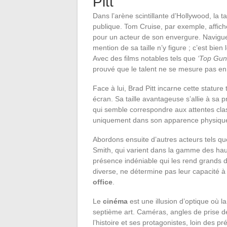
Pitt
Dans l’arène scintillante d’Hollywood, la t
publique. Tom Cruise, par exemple, affiche
pour un acteur de son envergure. Navigue
mention de sa taille n’y figure ; c’est bien 
Avec des films notables tels que
‘Top Gun
prouvé que le talent ne se mesure pas en
Face à lui, Brad Pitt incarne cette statur
écran. Sa taille avantageuse s’allie à 
qui semble correspondre aux attentes cla
uniquement dans son apparence physique,
Abordons ensuite d’autres acteurs tels q
Smith, qui varient dans la gamme des ha
présence indéniable qui les rend grands da
diverse, ne détermine pas leur capacité à c
office
.
Le
cinéma
est une illusion d’optique où l
septième art. Caméras, angles de prise de
l’histoire et ses protagonistes, loin des pr