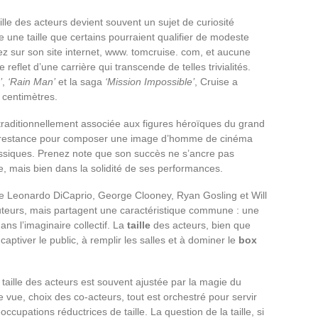
aille des acteurs devient souvent un sujet de curiosité
 une taille que certains pourraient qualifier de modeste
z sur son site internet, www. tomcruise. com, et aucune
le reflet d’une carrière qui transcende de telles trivialités.
’
,
‘Rain Man’
et la saga
‘Mission Impossible’
, Cruise a
 centimètres.
e traditionnellement associée aux figures héroïques du grand
sa prestance pour composer une image d’homme de cinéma
ssiques. Prenez note que son succès ne s’ancre pas
 mais bien dans la solidité de ses performances.
ue Leonardo DiCaprio, George Clooney, Ryan Gosling et Will
uteurs, mais partagent une caractéristique commune : une
ns l’imaginaire collectif. La
taille
des acteurs, bien que
aptiver le public, à remplir les salles et à dominer le
box
a taille des acteurs est souvent ajustée par la magie du
 vue, choix des co-acteurs, tout est orchestré pour servir
éoccupations réductrices de taille. La question de la taille, si