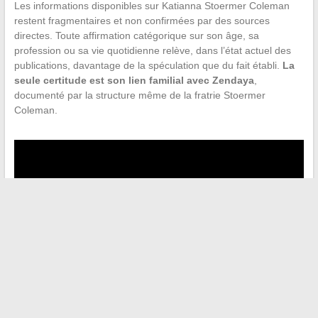
Les informations disponibles sur Katianna Stoermer Coleman
restent fragmentaires et non confirmées par des sources
directes. Toute affirmation catégorique sur son âge, sa
profession ou sa vie quotidienne relève, dans l’état actuel des
publications, davantage de la spéculation que du fait établi.
La
seule certitude est son lien familial avec Zendaya
,
documenté par la structure même de la fratrie Stoermer
Coleman.