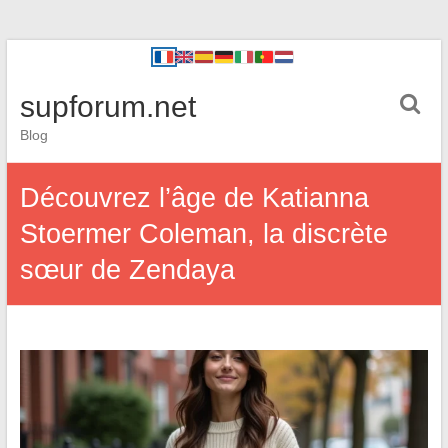
supforum.net
Blog
Découvrez l’âge de Katianna
Stoermer Coleman, la discrète
sœur de Zendaya