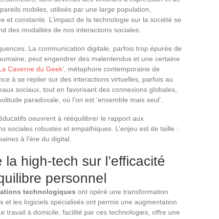
areils mobiles, utilisés par une large population,
et constante. L’impact de la technologie sur la société se
 des modalités de nos interactions sociales.
uences. La communication digitale, parfois trop épurée de
r humaine, peut engendrer des malentendus et une certaine
La Caverne du Geek
‘, métaphore contemporaine de
ance à se replier sur des interactions virtuelles, parfois au
seaux sociaux, tout en favorisant des connexions globales,
olitude paradoxale, où l’on est ‘ensemble mais seul’.
éducatifs oeuvrent à rééquilibrer le rapport aux
ns sociales robustes et empathiques. L’enjeu est de taille :
ines à l’ère du digital.
la high-tech sur l’efficacité
équilibre personnel
ations technologiques
ont opéré une transformation
rs et les logiciels spécialisés ont permis une augmentation
Le travail à domicile, facilité par ces technologies, offre une