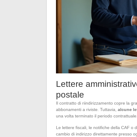
Lettere amministrativ
postale
Il contratto di riindirizzamento copre la g
abbonamenti a riviste. Tuttavia,
alcune le
una volta terminato il periodo contrattuale
Le lettere fiscali, le notifiche della CAF o
cambio di indirizzo direttamente presso ogn