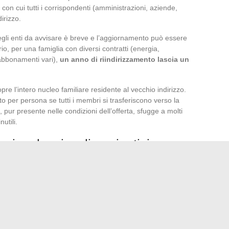
con cui tutti i corrispondenti (amministrazioni, aziende,
irizzo.
degli enti da avvisare è breve e l’aggiornamento può essere
io, per una famiglia con diversi contratti (energia,
 abbonamenti vari),
un anno di riindirizzamento lascia un
pre l’intero nucleo familiare residente al vecchio indirizzo.
o per persona se tutti i membri si trasferiscono verso la
pur presente nelle condizioni dell’offerta, sfugge a molti
utili.
zionale: vincoli aggiuntivi
ento rimane possibile ma i tempi di consegna si allungano. Il
che presentare problemi a seconda della destinazione. I
no generalmente ragionevoli, mentre le spedizioni verso
hio di perdita più elevato.
urante un cambio di indirizzo funziona bene come rete di
l’aggiornamento metodico del proprio indirizzo presso ogni