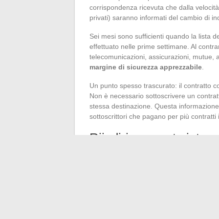
corrispondenza ricevuta che dalla velocità 
privati) saranno informati del cambio di ind
Sei mesi sono sufficienti quando la lista 
effettuato nelle prime settimane. Al contrar
telecomunicazioni, assicurazioni, mutue,
margine di sicurezza apprezzabile
.
Un punto spesso trascurato: il contratto co
Non è necessario sottoscrivere un contratt
stessa destinazione. Questa informazione, 
sottoscrittori che pagano per più contratti in
Riindirizzamento interna
Per un trasloco all’estero, il riindirizzam
trasferimento di pacchi voluminosi può an
tempi verso l’Europa occidentale rimango
destinazioni più lontane presentano un risc
Il riindirizzamento della corrispondenza d
sicurezza temporanea. Non sostituisce né 