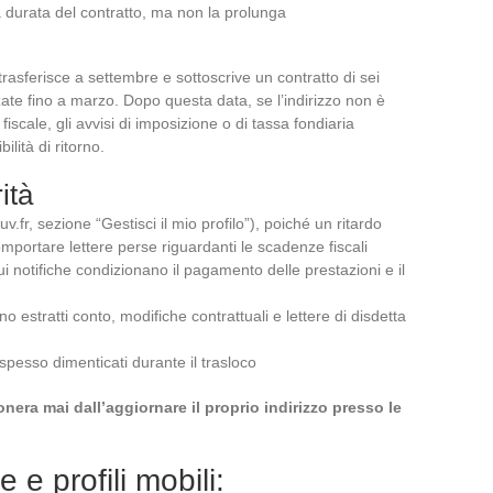
 durata del contratto, ma non la prolunga
 trasferisce a settembre e sottoscrive un contratto di sei
izzate fino a marzo. Dopo questa data, se l’indirizzo non è
iscale, gli avvisi di imposizione o di tassa fondiaria
ilità di ritorno.
ità
v.fr, sezione “Gestisci il mio profilo”), poiché un ritardo
omportare lettere perse riguardanti le scadenze fiscali
ui notifiche condizionano il pagamento delle prestazioni e il
o estratti conto, modifiche contrattuali e lettere di disdetta
spesso dimenticati durante il trasloco
nera mai dall’aggiornare il proprio indirizzo presso le
 e profili mobili: