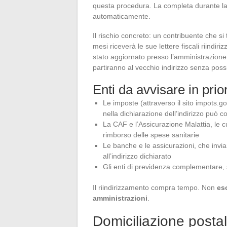
questa procedura. La completa durante la
automaticamente.
Il rischio concreto: un contribuente che si
mesi riceverà le sue lettere fiscali riindir
stato aggiornato presso l’amministrazione f
partiranno al vecchio indirizzo senza possib
Enti da avvisare in prior
Le imposte (attraverso il sito impots.gou
nella dichiarazione dell’indirizzo può c
La CAF e l’Assicurazione Malattia, le c
rimborso delle spese sanitarie
Le banche e le assicurazioni, che invian
all’indirizzo dichiarato
Gli enti di previdenza complementare, 
Il riindirizzamento compra tempo. Non
eso
amministrazioni
.
Domiciliazione postale