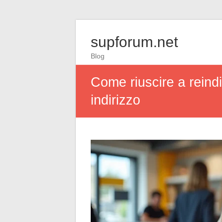
supforum.net
Blog
Come riuscire a reind
indirizzo