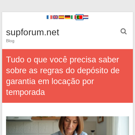
supforum.net
Blog
Tudo o que você precisa saber
sobre as regras do depósito de
garantia em locação por
temporada