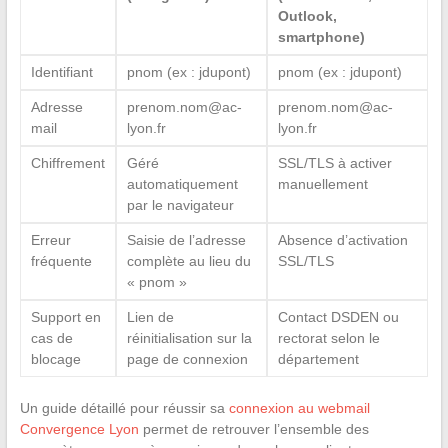
Outlook,
smartphone)
Identifiant
pnom (ex : jdupont)
pnom (ex : jdupont)
Adresse
prenom.nom@ac-
prenom.nom@ac-
mail
lyon.fr
lyon.fr
Chiffrement
Géré
SSL/TLS à activer
automatiquement
manuellement
par le navigateur
Erreur
Saisie de l’adresse
Absence d’activation
fréquente
complète au lieu du
SSL/TLS
« pnom »
Support en
Lien de
Contact DSDEN ou
cas de
réinitialisation sur la
rectorat selon le
blocage
page de connexion
département
Un guide détaillé pour réussir sa
connexion au webmail
Convergence Lyon
permet de retrouver l’ensemble des