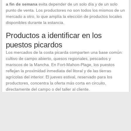
a fin de semana
evita depender de un solo día y de un solo
punto de venta. Los productores no son todos los mismos de un
mercado a otro, lo que amplía la elección de productos locales
disponibles durante la estancia.
Productos a identificar en los
puestos picardos
Los mercados de la costa picarda comparten una base común:
cultivo de campo abierto, quesos regionales, pescados y
mariscos de la Mancha. En Fort-Mahon-Plage, los puestos
reflejan la proximidad inmediata del litoral y de las tierras
agrícolas del interior. El jueves estival, reservado para los
productores, concentra la oferta más corta en circuito,
directamente del campo o del taller al cliente.
El mercado del viernes, más generalista, mezcla productos
alimentarios y no alimentarios. Se pueden encontrar tanto
prendas de vestir como productos frescos, lo que lo convierte
en un encuentro polivalente para la estación.
La temporada turística incrementa la oferta pero también los