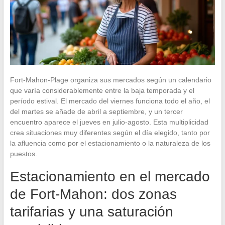
Fort-Mahon-Plage organiza sus mercados según un calendario
que varía considerablemente entre la baja temporada y el
período estival. El mercado del viernes funciona todo el año, el
del martes se añade de abril a septiembre, y un tercer
encuentro aparece el jueves en julio-agosto. Esta multiplicidad
crea situaciones muy diferentes según el día elegido, tanto por
la afluencia como por el estacionamiento o la naturaleza de los
puestos.
Estacionamiento en el mercado
de Fort-Mahon: dos zonas
tarifarias y una saturación