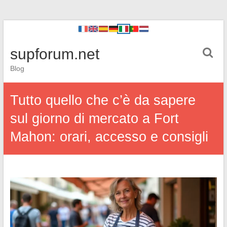
supforum.net
Blog
Tutto quello che c’è da sapere
sul giorno di mercato a Fort
Mahon: orari, accesso e consigli