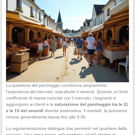
La questione del parcheggio condiziona ampiamente
l’esperienza del mercato, soprattutto il venerdì. Quando un forte
coefficiente di marea coincide con il mercato, i bagnanti si
aggiungono ai clienti e la
saturazione del parcheggio tra le 11
e le 13 del venerdì
diventa sistematica. Il martedì, la pressione
rimane generalmente bassa fino alle 9:30.
La regolamentazione distingue due perimetri nel quartiere della
spiaggia. Una
zona rossa, più costosa, al più vicino al