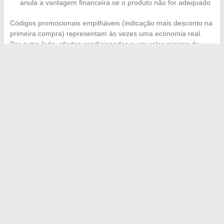
anula a vantagem financeira se o produto não for adequado
Códigos promocionais empilháveis (indicação mais desconto na
primeira compra) representam às vezes uma economia real.
Por outro lado, ofertas condicionadas a um valor mínimo de
compra incentivam a adicionar itens desnecessários para atingir
o limite.
As compras de beleza online ganham em confiabilidade à
medida que as ferramentas de transparência se generalizam,
desde filtros INCI até experiências virtuais. A melhor estratégia
continua sendo preparar sua lista de necessidades reais antes
de abrir qualquer site e resistir à arquitetura de persuasão que
estrutura cada página de produto.
←
As melhores dicas para uma compra online inteligente e
na moda nesta temporada
Descubra o ranking das mulheres mais bonitas do mundo
por país em 2024
→