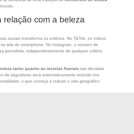
 mundo.
a relação com a beleza
s sociais transforma os critérios. No TikTok, os vídeos
os na tela do smartphone. No Instagram, o número de
za percebida, independentemente de qualquer critério
leza tanto quanto as revistas fizeram
nas décadas
es de seguidores será sistematicamente incluída nos
onalidade, o que começa a reduzir o viés geográfico
ings participativos onde as comunidades votam
 seleção, mas introduz um novo viés: os fandoms mais
para o topo da lista, independentemente de um consenso
permanecem produtos editoriais, não dados confiáveis.