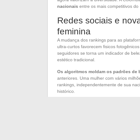
nacionais
entre os mais competitivos do
Redes sociais e nov
feminina
A mudança dos rankings para as plataforma
ultra-curtos favorecem fisicos fotogênic
seguidores se torna um indicador de bele
estético tradicional.
Os algoritmos moldam os padrões de be
anteriores. Uma mulher com vários milhõ
rankings, independentemente de sua naci
histórico.
Observamos também o surgimento de rank
diretamente. Esse formato democratiza a
organizados impulsionam suas favoritas 
amplo.
Os rankings de beleza por país em 2024 