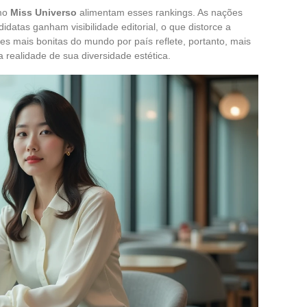
mo
Miss Universo
alimentam esses rankings. As nações
datas ganham visibilidade editorial, o que distorce a
s mais bonitas do mundo por país reflete, portanto, mais
a realidade de sua diversidade estética.