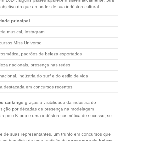
etivo do que ao poder de sua indústria cultural.
idade principal
tria musical, Instagram
ursos Miss Universo
 cosmética, padrões de beleza exportados
eza nacionais, presença nas redes
cional, indústria do surf e do estilo de vida
ca destacada em concursos recentes
s rankings
graças à visibilidade da indústria do
 posição por décadas de presença na modelagem
ada pelo K-pop e uma indústria cosmética de sucesso, se
ade de suas representantes, um trunfo em concursos que
a se beneficia de uma tradição de
concursos de beleza