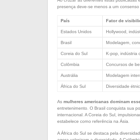
presença deve-se menos a um consenso obj
País
Fator de visibil
Estados Unidos
Hollywood, indús
Brasil
Modelagem, conc
Coreia do Sul
K-pop, indústria
Colômbia
Concursos de bel
Austrália
Modelagem interna
África do Sul
Diversidade étni
As
mulheres americanas dominam esse
entretenimento. O Brasil conquista sua
internacional. A Coreia do Sul, impulsion
estabelece como referência na Ásia.
A África do Sul se destaca pela diversid
agora valorizam a diversidade. A Colômbi