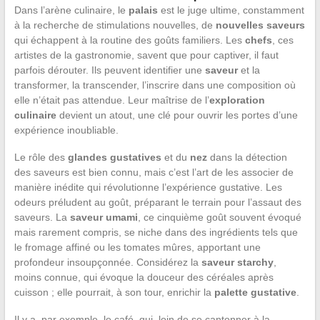
Dans l’arène culinaire, le
palais
est le juge ultime, constamment
à la recherche de stimulations nouvelles, de
nouvelles saveurs
qui échappent à la routine des goûts familiers. Les
chefs
, ces
artistes de la gastronomie, savent que pour captiver, il faut
parfois dérouter. Ils peuvent identifier une
saveur
et la
transformer, la transcender, l’inscrire dans une composition où
elle n’était pas attendue. Leur maîtrise de l’
exploration
culinaire
devient un atout, une clé pour ouvrir les portes d’une
expérience inoubliable.
Le rôle des
glandes gustatives
et du
nez
dans la détection
des saveurs est bien connu, mais c’est l’art de les associer de
manière inédite qui révolutionne l’expérience gustative. Les
odeurs préludent au goût, préparant le terrain pour l’assaut des
saveurs. La
saveur umami
, ce cinquième goût souvent évoqué
mais rarement compris, se niche dans des ingrédients tels que
le fromage affiné ou les tomates mûres, apportant une
profondeur insoupçonnée. Considérez la
saveur starchy
,
moins connue, qui évoque la douceur des céréales après
cuisson ; elle pourrait, à son tour, enrichir la
palette gustative
.
Il y a, par exemple, le café, qui, loin de se cantonner à la