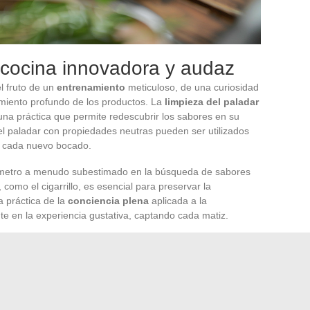
 cocina innovadora y audaz
l fruto de un
entrenamiento
meticuloso, de una curiosidad
miento profundo de los productos. La
limpieza del paladar
una práctica que permite redescubrir los sabores en su
l paladar con propiedades neutras pueden ser utilizados
e cada nuevo bocado.
metro a menudo subestimado en la búsqueda de sabores
 como el cigarrillo, es esencial para preservar la
a práctica de la
conciencia plena
aplicada a la
te en la experiencia gustativa, captando cada matiz.
 audacia al integrar elementos sorprendentes como el
 el CBD encuentra su lugar en
alimentos infusionados
iales. Ya sean aceites o cápsulas, el CBD es un ejemplo
horizontes inesperados, mientras responde a las exigencias