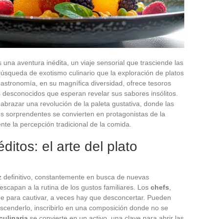
a aventura inédita, un viaje sensorial que trasciende las
búsqueda de exotismo culinario que la exploración de platos
gastronomía, en su magnífica diversidad, ofrece tesoros
desconocidos que esperan revelar sus sabores insólitos.
 abrazar una revolución de la paleta gustativa, donde las
s sorprendentes se convierten en protagonistas de la
te la percepción tradicional de la comida.
ditos: el arte del plato
z definitivo, constantemente en busca de nuevas
scapan a la rutina de los gustos familiares. Los
chefs
,
ue para cautivar, a veces hay que desconcertar. Pueden
ascenderlo, inscribirlo en una composición donde no se
culinaria
se convierte en un activo, una clave para abrir las