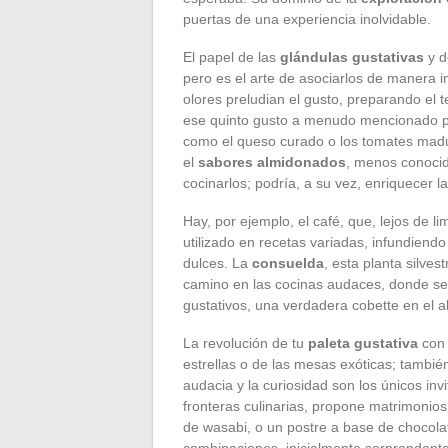
puertas de una experiencia inolvidable.
El papel de las
glándulas gustativas
y d
pero es el arte de asociarlos de manera in
olores preludian el gusto, preparando el t
ese quinto gusto a menudo mencionado p
como el queso curado o los tomates mad
el
sabores almidonados
, menos conocid
cocinarlos; podría, a su vez, enriquecer l
Hay, por ejemplo, el café, que, lejos de l
utilizado en recetas variadas, infundiend
dulces. La
consuelda
, esta planta silves
camino en las cocinas audaces, donde se 
gustativos, una verdadera cobette en el 
La revolución de tu
paleta gustativa
co
estrellas o de las mesas exóticas; también
audacia y la curiosidad son los únicos in
fronteras culinarias, propone matrimonio
de wasabi, o un postre a base de chocolat
combinaciones, inicialmente sorprendente