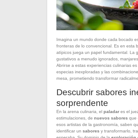
Imagina un mundo donde cada bocado es un
fronteras de lo convencional. Es en esta 
atípicos juega un papel fundamental. La 
gustativos a menudo ignorados, manjares 
Abrirse a estas experiencias culinarias es
especias inexploradas y las combinacione
mesa, prometiendo transformar radicalmen
Descubrir sabores iné
sorprendente
En la arena culinaria, el
paladar
es el jue
estimulaciones, de
nuevos sabores
que e
esos artistas de la gastronomía, saben q
identificar un
sabores
y transformarlo, tr
esperaba. Su dominio de la
exploración 