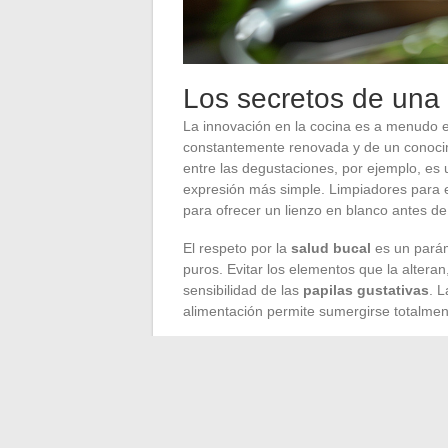
Los secretos de una
La innovación en la cocina es a menudo e
constantemente renovada y de un conoci
entre las degustaciones, por ejemplo, es 
expresión más simple. Limpiadores para e
para ofrecer un lienzo en blanco antes d
El respeto por la
salud bucal
es un pará
puros. Evitar los elementos que la alteran,
sensibilidad de las
papilas gustativas
. L
alimentación permite sumergirse totalmen
La
gastronomía
contemporánea demuestra
CBD
. Lejos de sus usos convencionales,
que prometen nuevas experiencias sensor
claro de cómo la cocina puede abrirse a 
de una clientela en busca de bienestar.