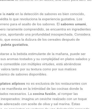
e la
nariz
en la detección de sabores es bien conocido,
édita lo que revoluciona la experiencia gustativa. Los
erreno para el asalto de los sabores. El
sabores umami
,
ero raramente comprendido, se encuentra en ingredientes
uros, aportando una profundidad insospechada. Considera
o, que evoca la dulzura de los cereales después de
a
paleta gustativa
.
imitarse a la bebida estimulante de la mañana, puede ser
o sus aromas tostados y su complejidad en platos salados y
tre comestible con múltiples virtudes, está abriéndose
valora tanto por su textura como por sus matices
abanico de sabores disponibles.
n
platos atípicos
no es exclusiva de los restaurantes con
 se manifiesta en la intimidad de las cocinas donde la
vitados necesarios. La
cocina fusión
, al romper las
s inesperados: imagina un ceviche realzado con un toque
e aderezado con aceite de oliva y sal marina. Estas
s, se convierten en vectores de una delectación renovada.