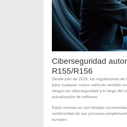
Ciberseguridad aut
R155/R156
Desde julio de 2024, las regulaciones de
para cualquier nuevo vehículo vendido e
riesgos en ciberseguridad a lo largo del c
actualización de software.
Estas normas no son simples recomendac
conformidad de sus procesos simplemen
europeo.