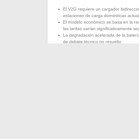
El V2G requiere un cargador bidireccio
estaciones de carga domésticas actua
El modelo económico se basa en la rem
las tarifas varían significativamente s
La degradación acelerada de la baterí
de debate técnico no resuelto
Para los propietarios de SUV o berlinas e
representar una forma de rentabilizar par
El sector automotriz en 2024 se transfor
profundas: software centralizado, ciberse
red eléctrica. Los vehículos que saldrán 
arquitectura radicalmente diferente a la 
exterior no lo muestre.