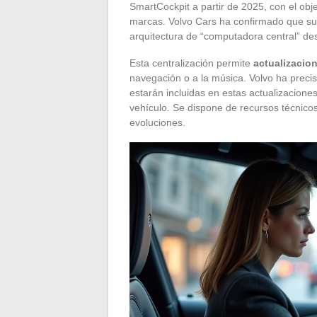
SmartCockpit a partir de 2025, con el obje
marcas. Volvo Cars ha confirmado que su
arquitectura de “computadora central” des
Esta centralización permite
actualizacion
navegación o a la música. Volvo ha prec
estarán incluidas en estas actualizaciones
vehículo. Se dispone de recursos técnico
evoluciones.