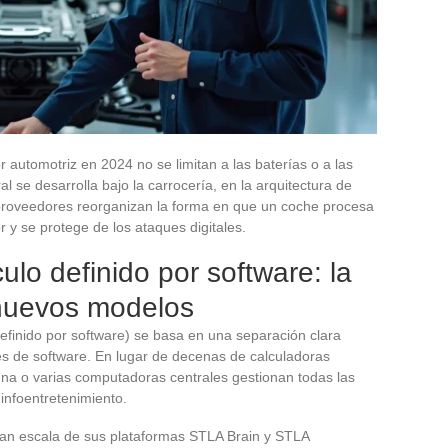
 automotriz en 2024 no se limitan a las baterías o a las
al se desarrolla bajo la carrocería, en la arquitectura de
 proveedores reorganizan la forma en que un coche procesa
r y se protege de los ataques digitales.
ulo definido por software: la
 nuevos modelos
efinido por software) se basa en una separación clara
nes de software. En lugar de decenas de calculadoras
una o varias computadoras centrales gestionan todas las
 infoentretenimiento.
gran escala de sus plataformas STLA Brain y STLA