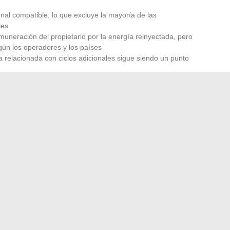
nal compatible, lo que excluye la mayoría de las
les
uneración del propietario por la energía reinyectada, pero
egún los operadores y los países
a relacionada con ciclos adicionales sigue siendo un punto
léctricas con gran capacidad de batería, el V2G podría
cialmente la inversión en un vehículo de alta gama.
ma menos por gadgets visibles que por capas técnicas
guridad regulada, química de baterías e interacción con la
de las fábricas en los próximos dos años tendrán una
de aquellos producidos cinco años antes, aunque su diseño