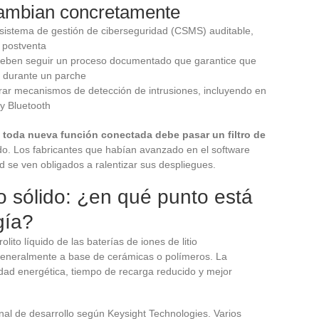
cambian concretamente
sistema de gestión de ciberseguridad (CSMS) auditable,
l postventa
deben seguir un proceso documentado que garantice que
d durante un parche
rar mecanismos de detección de intrusiones, incluyendo en
 y Bluetooth
:
toda nueva función conectada debe pasar un filtro de
do. Los fabricantes que habían avanzado en el software
ad se ven obligados a ralentizar sus despliegues.
to sólido: ¿en qué punto está
gía?
lito líquido de las baterías de iones de litio
, generalmente a base de cerámicas o polímeros. La
dad energética, tiempo de recarga reducido y mejor
nal de desarrollo según Keysight Technologies. Varios