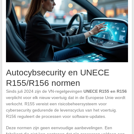
Autocybsecurity en UNECE
R155/R156 normen
Sinds juli 2024 zijn de VN-regelgevingen
UNECE R155 en R156
verplicht voor elk nieuw voertuig dat in de Europese Unie wordt
verkocht. R155 vereist een risicobeheersysteem voor
cybersecurity gedurende de levenscyclus van het voertuig.
R156 reguleert de processen voor software-updates.
Deze normen zijn geen eenvoudige aanbevelingen. Een