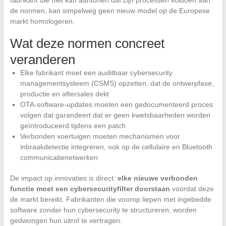
fabrikant die niet kan aantonen dat zijn processen voldoen aan
de normen, kan simpelweg geen nieuw model op de Europese
markt homologeren.
Wat deze normen concreet
veranderen
Elke fabrikant moet een auditbaar cybersecurity
managementsysteem (CSMS) opzetten, dat de ontwerpfase,
productie en aftersales dekt
OTA-software-updates moeten een gedocumenteerd proces
volgen dat garandeert dat er geen kwetsbaarheden worden
geïntroduceerd tijdens een patch
Verbonden voertuigen moeten mechanismen voor
inbraakdetectie integreren, ook op de cellulaire en Bluetooth
communicatienetwerken
De impact op innovaties is direct:
elke nieuwe verbonden
functie moet een cybersecurityfilter doorstaan
voordat deze
de markt bereikt. Fabrikanten die voorop liepen met ingebedde
software zonder hun cybersecurity te structureren, worden
gedwongen hun uitrol te vertragen.